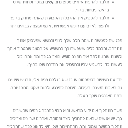
תלמד להרפות אזורים מכווצים ונוקשים בגופך ולחוות שקט
בראש ונינוחות בגוף.
תלמד להפסיק את ההגבלות הקבועות שאתה מחזיק בגופך
ולהפוך לאדם עם חופש אפשרויות, אומץ ועוצמה גבוהים יותר.
מפגישה לפגישה תשומת הלב שלך לגוף ולנושא שמעסיק אותך
תתרחב, ותלמד כלים שיאפשרו לך להשפיע על המצב שמטריד אותך
ולשנות אותו. תלמד איך המצב מופיע ונוצר בגופך ומה אתה יכול
לעשות כדי להשפיע עליו ולהפסיק את החזרה שלו בחייך.
יחד עם השיפור בסימפטום או בנושא בגללם פנית אלי, תרגיש שינויים
גם באיכות השינה, העיכול, היכולת להירגע ולהיות שקט ומרוכז יותר,
ורמת האנרגיה שלך תעלה.
משך התהליך אינו ידוע מראש, והוא תלוי בהרבה גורמים שקשורים
בך, יש אנשים שבאים לתהליך קצר וממוקד, ואחרים שרוצים וצריכים
תהליך ממושך ועמוק יותר. ההתחייבות שלי היא לדאוג לכך שהתהליך