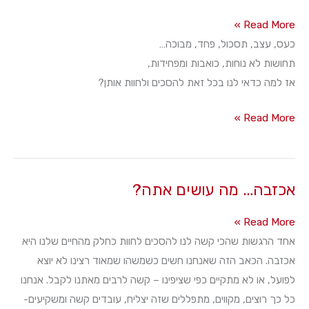
למה
Read More »
לנו
כעס, עצב, תסכול, פחד, מבוכה…
להרגיש
תחושות לא נוחות, כואבות ומפחידות,
את
אז למה כדאי לנו בכל זאת להסכים ולחוות אותן?
זה?
למה
Read More »
לנו
להרגיש
את
אכזבה… מה עושים אתה?
זה?
אכזבה…
Read More »
מה
אחד הרגשות שהכי קשה לנו להסכים לחוות כחלק מהחיים שלנו היא
עושים
אכזבה. הכאב הזה שאנחנו חשים כשמשהו שמאוד רצינו לא יוצא
אתה?
לפועל, או לא מתקיים כפי שציפינו – קשה לרבים מאתנו לקבל. אנחנו
כל כך רוצים, מקווים, מתפללים שזה יצליח, עובדים קשה ומשקיעים-