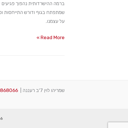
כאב…
ברמה ההישרדותית נהפוך פגיעים י
שמתפתח בגוף ודורש התייחסות וטיפ
על עצמנו.
דמיינו
Read More »
לעצמכם
חיים
ללא
כאב…
שמריהו לוין 7'ב רעננה |
3868066
2026