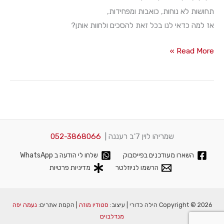
היום?
להרגיש
תחושות לא נוחות, כואבות ומפחידות,
ומה
את
אז למה כדאי לנו בכל זאת להסכים ולחוות אותן?
אתך-
זה?
איך
למה
Read More »
את
לנו
מרגישה?…
להרגיש
את
זה?
שמריהו לוין 7'ב רעננה |
052-3868066
השארו מעודכנים בפייסבוק
שלחו לי הודעה ב WhatsApp
הרשמו לניוזלטר
מדיניות פרטיות
Copyright © 2026 הילה כדורי | עיצוב:
סטודיו מוזה
| הקמת אתרים:
נעמה יפה
מנדלבוים