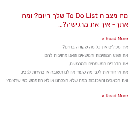
כוח
מה מצב ה To Do List שלך היום? ומה
אתך- איך את מרגישה?…
מה
Read More »
מצב
איך מכילים את כל מה שקורה בחיים?
ה
את שפע המשימות והנושאים שאנו מחויבות להם,
To
את הדברים המשמחים והמרגשים,
Do
את אי הוודאות לגבי מה שעוד אין לנו תשובה או בהירות לגביו,
List
ואת הכאבים והאכזבות ממה שלא הצלחנו או לא התממש כפי שרצינו?
שלך
מה
Read More »
היום?
מצב
ומה
ה
אתך-
To
איך
Do
את